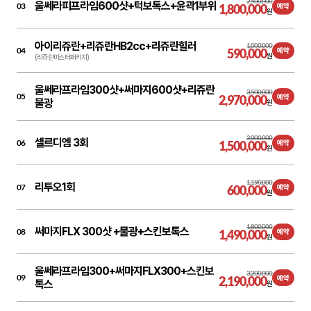
2,500,000
울쎄라피프라임600샷+턱보톡스+윤곽1부위
03
1,800,000
예약
원
아이리쥬란+리쥬란HB2cc+리쥬란힐러
1,000,000
04
590,000
예약
원
(리쥬란마스터패키지)
울쎄라프라임300샷+써마지600샷+리쥬란
3,500,000
05
2,970,000
예약
물광
원
2,000,000
셀르디엠 3회
06
1,500,000
예약
원
1,190,000
리투오1회
07
600,000
예약
원
1,800,000
써마지FLX 300샷 +물광+스킨보톡스
08
1,490,000
예약
원
울쎄라프라임300+써마지FLX300+스킨보
3,200,000
09
2,190,000
예약
톡스
원