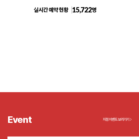
15,722
실시간 예약 현황
명
톡스앤필의원 송도
Event
지점 이벤트 보러가기