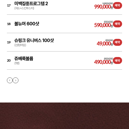
미백집중프로그램 2
1,800,000
17
990,000
예약
원
(색소+스킨부스터)
850,000
볼뉴머 600샷
18
590,000
예약
원
슈링크 유니버스 100샷
89,000
19
49,000
예약
원
(선/원타입)
쥬베룩볼륨
800,000
20
490,000
예약
원
(1병)