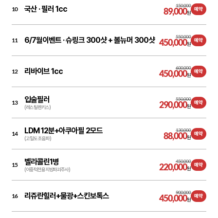
150,000
국산 ·
필러 1cc
10
89,000
예약
원
550,000
6/7월이벤트 ·
슈링크 300샷 + 볼뉴머 300샷
11
450,000
예약
원
600,000
리바이브 1cc
12
450,000
예약
원
입술필러
550,000
13
290,000
예약
원
(레스틸렌키스)
LDM 12분+아쿠아필 2모드
130,000
14
88,000
예약
원
(고밀도 초음파)
벨라콜린1병
450,000
15
220,000
예약
원
(이중턱전용지방파괴주사)
900,000
리쥬란힐러+물광+스킨보톡스
16
450,000
예약
원