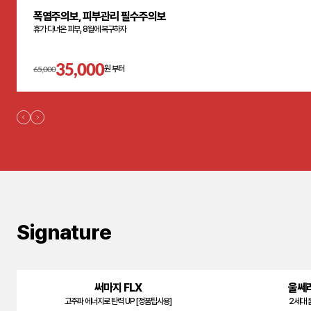
폭염주의보, 피부관리 필수주의보
휴가 다녀온 피부, 8월에 복구하자
35,000
65,000
원 부터
Signature
써마지 FLX
울쎄
고주파 에너지로 탄력 UP [정품팁사용]
2세대 