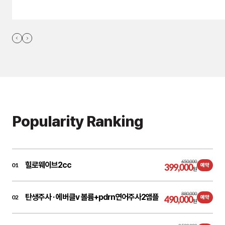
Popularity Ranking
650,000
힐로웨이브2cc
01
399,000
예약
원
880,000
탄생주사 ·
에버클v 볼륨+pdrn연어주사2앰플
02
490,000
예약
원