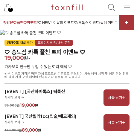
남은 시술/관리권 예약
0
남은 시술/관리권 종류 선택
첫방문♡플친♡이벤트
♡ NEW ! 이달의 이벤트♡
보톡스 이벤트
필러 이벤트
스킨부스터
/
/
/
/
리프팅
카카오톡 채널 추가
홈페이지 예약/내원 고객
색소
♡ 송도점 카톡 플친 쁘띠 이벤트 ♡
여드름/모공
19,000
원~
스킨부스터
카카오톡 친구만 누릴 수 있는 여러 혜택 ♡
※ 본 이벤트 가격은 병원 자체 프로모션 기준으로 운영되며, 시술 예약 시점 및 병원 운영 정책
스킨케어
에 따라 가격·구성·혜택이 변경되거나 종료될 수 있습니다.
제모
[EVENT] [국산하이톡스] 턱톡신
체형
시술 담기
자세히 보기 ->
항노화수액
19,000
35,000원
원
프로그램
[EVENT] 국산필러1cc(입술/애교제외)
시술 담기
자세히 보기 ->
기타
89,000
170,000원
원