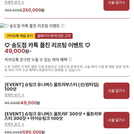
시술 담기
자세히 보기 ->
250,000
450,000원
원
카카오톡 채널 추가
홈페이지 예약/내원 고객
♡ 송도점 카톡 플친 리프팅 이벤트 ♡
49,000
원~
카카오톡 친구만 누릴 수 있는 여러 혜택 ♡
※ 본 이벤트 가격은 병원 자체 프로모션 기준으로 운영되며, 시술 예약 시점 및 병원 운영 정책
에 따라 가격·구성·혜택이 변경되거나 종료될 수 있습니다.
[EVENT] 슈링크 유니버스 울트라부스터 (선/원타입) 
100샷
시술 담기
자세히 보기 ->
49,000
90,000원
원
[EVENT] 슈링크 유니버스 울트라F 300샷 + 울트라부
스터 300샷 + 아이슈링크 100샷
시술 담기
자세히 보기 ->
590,000
990,000원
원