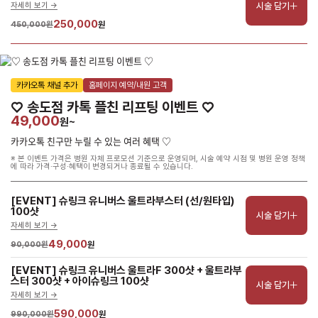
시술 담기
자세히 보기 ->
250,000
450,000원
원
카카오톡 채널 추가
홈페이지 예약/내원 고객
♡ 송도점 카톡 플친 리프팅 이벤트 ♡
49,000
원~
카카오톡 친구만 누릴 수 있는 여러 혜택 ♡
※ 본 이벤트 가격은 병원 자체 프로모션 기준으로 운영되며, 시술 예약 시점 및 병원 운영 정책
에 따라 가격·구성·혜택이 변경되거나 종료될 수 있습니다.
[EVENT] 슈링크 유니버스 울트라부스터 (선/원타입) 
100샷
시술 담기
자세히 보기 ->
49,000
90,000원
원
[EVENT] 슈링크 유니버스 울트라F 300샷 + 울트라부
스터 300샷 + 아이슈링크 100샷
시술 담기
자세히 보기 ->
590,000
990,000원
원