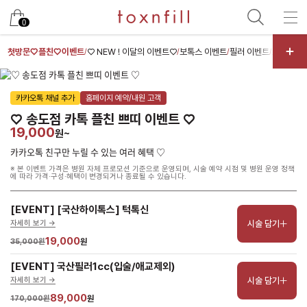
남은 시술/관리권 예약
0
남은 시술/관리권 종류 선택
첫방문♡플친♡이벤트
♡ NEW ! 이달의 이벤트♡
보톡스 이벤트
필러 이벤트
스킨부스터
/
/
/
/
리프팅
카카오톡 채널 추가
홈페이지 예약/내원 고객
색소
♡ 송도점 카톡 플친 쁘띠 이벤트 ♡
여드름/모공
19,000
원~
스킨부스터
카카오톡 친구만 누릴 수 있는 여러 혜택 ♡
※ 본 이벤트 가격은 병원 자체 프로모션 기준으로 운영되며, 시술 예약 시점 및 병원 운영 정책
스킨케어
에 따라 가격·구성·혜택이 변경되거나 종료될 수 있습니다.
제모
[EVENT] [국산하이톡스] 턱톡신
체형
시술 담기
자세히 보기 ->
항노화수액
19,000
35,000원
원
프로그램
[EVENT] 국산필러1cc(입술/애교제외)
시술 담기
자세히 보기 ->
기타
89,000
170,000원
원