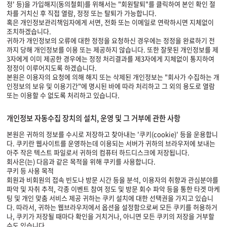
정' 등)을 가입해지(동의철회)를 위해서는 "회원탈퇴"를 클릭하여 본인 확인 절
차를 거치신 후 직접 열람, 정정 또는 탈퇴가 가능합니다.
혹은 개인정보관리책임자에게 서면, 전화 또는 이메일로 연락하시면 지체없이
조치하겠습니다.
귀하가 개인정보의 오류에 대한 정정을 요청하신 경우에는 정정을 완료하기 전
까지 당해 개인정보를 이용 또는 제공하지 않습니다. 또한 잘못된 개인정보를 제
3자에게 이미 제공한 경우에는 정정 처리결과를 제3자에게 지체없이 통지하여
정정이 이루어지도록 하겠습니다.
본원은 이용자의 요청에 의해 해지 또는 삭제된 개인정보는 "회사가 수집하는 개
인정보의 보유 및 이용기간"에 명시된 바에 따라 처리하고 그 외의 용도로 열람
또는 이용할 수 없도록 처리하고 있습니다.
개인정보 자동수집 장치의 설치, 운영 및 그 거부에 관한 사항
본원은 귀하의 정보를 수시로 저장하고 찾아내는 '쿠키(cookie)' 등을 운용합니
다. 쿠키란 웹사이트를 운영하는데 이용되는 서버가 귀하의 브라우저에 보내는
아주 작은 텍스트 파일로서 귀하의 컴퓨터 하드디스크에 저장됩니다.
회사은(는) 다음과 같은 목적을 위해 쿠키를 사용합니다.
쿠키 등 사용 목적
회원과 비회원의 접속 빈도나 방문 시간 등을 분석, 이용자의 취향과 관심분야를
파악 및 자취 추적, 각종 이벤트 참여 정도 및 방문 회수 파악 등을 통한 타겟 마케
팅 및 개인 맞춤 서비스 제공 귀하는 쿠키 설치에 대한 선택권을 가지고 있습니
다. 따라서, 귀하는 웹브라우저에서 옵션을 설정함으로써 모든 쿠키를 허용하거
나, 쿠키가 저장될 때마다 확인을 거치거나, 아니면 모든 쿠키의 저장을 거부할
수도 있습니다.