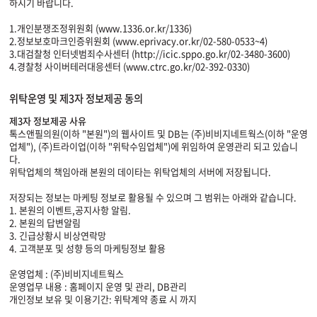
하시기 바랍니다.
1.개인분쟁조정위원회 (www.1336.or.kr/1336)
2.정보보호마크인증위원회 (www.eprivacy.or.kr/02-580-0533~4)
3.대검찰청 인터넷범죄수사센터 (http://icic.sppo.go.kr/02-3480-3600)
4.경찰청 사이버테러대응센터 (www.ctrc.go.kr/02-392-0330)
위탁운영 및 제3자 정보제공 동의
제3자 정보제공 사유
톡스앤필의원(이하 "본원")의 웹사이트 및 DB는 (주)비비지네트웍스(이하 "운영
업체"), (주)트라이업(이하 "위탁수임업체")에 위임하여 운영관리 되고 있습니
다.
위탁업체의 책임아래 본원의 데이타는 위탁업체의 서버에 저장됩니다.
저장되는 정보는 마케팅 정보로 활용될 수 있으며 그 범위는 아래와 같습니다.
1. 본원의 이벤트,공지사항 알림.
2. 본원의 답변알림
3. 긴급상황시 비상연락망
4. 고객분포 및 성향 등의 마케팅정보 활용
운영업체 : (주)비비지네트웍스
운영업무 내용 : 홈페이지 운영 및 관리, DB관리
개인정보 보유 및 이용기간: 위탁계약 종료 시 까지