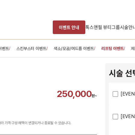
톡스앤필 뷰티그룹
시술안
이벤트 안내
이벤트
스킨부스터 이벤트
색소/모공/여드름 이벤트
리프팅 이벤트
제
/
/
/
/
시술 선
250,000
[EVE
원~
[EVE
따라 가격·구성·혜택이 변경되거나 종료될 수 있습니다.