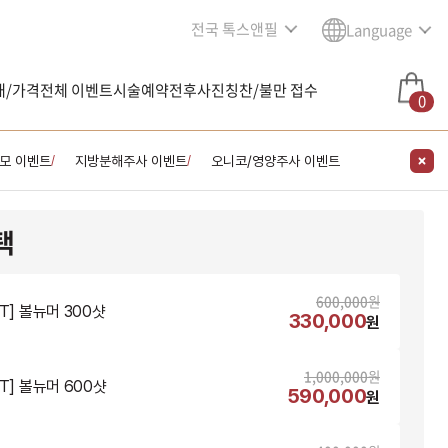
전국 톡스앤필
Language
내/가격
전체 이벤트
시술예약
전후사진
칭찬/불만 접수
0
모 이벤트
지방분해주사 이벤트
오니코/영양주사 이벤트
/
/
택
600,000
원
NT] 볼뉴머 300샷
330,000
원
1,000,000
원
NT] 볼뉴머 600샷
590,000
원