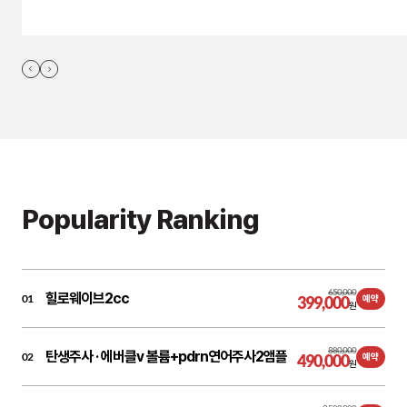
Popularity Ranking
650,000
힐로웨이브2cc
01
399,000
예약
원
880,000
탄생주사 ·
에버클v 볼륨+pdrn연어주사2앰플
02
490,000
예약
원