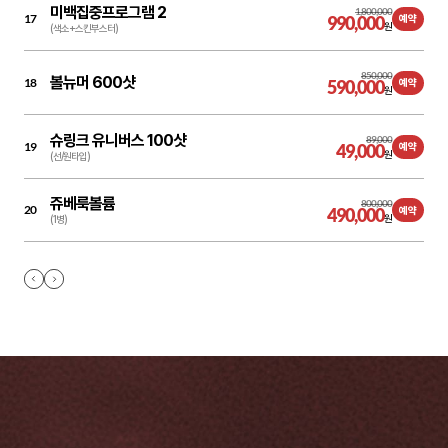
미백집중프로그램 2
1,800,000
17
990,000
예약
원
(색소+스킨부스터)
850,000
볼뉴머 600샷
18
590,000
예약
원
슈링크 유니버스 100샷
89,000
19
49,000
예약
원
(선/원타입)
쥬베룩볼륨
800,000
20
490,000
예약
원
(1병)