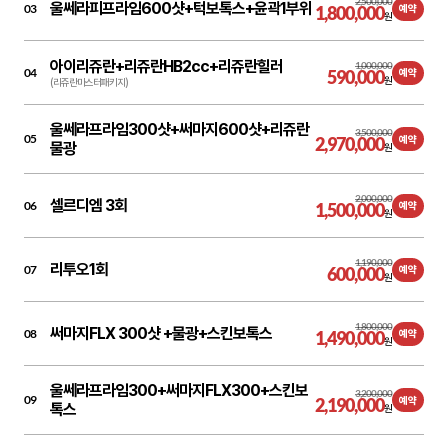
2,500,000
울쎄라피프라임600샷+턱보톡스+윤곽1부위
03
1,800,000
예약
원
아이리쥬란+리쥬란HB2cc+리쥬란힐러
1,000,000
04
590,000
예약
원
(리쥬란마스터패키지)
울쎄라프라임300샷+써마지600샷+리쥬란
3,500,000
05
2,970,000
예약
물광
원
2,000,000
셀르디엠 3회
06
1,500,000
예약
원
1,190,000
리투오1회
07
600,000
예약
원
1,800,000
써마지FLX 300샷 +물광+스킨보톡스
08
1,490,000
예약
원
울쎄라프라임300+써마지FLX300+스킨보
3,200,000
09
2,190,000
예약
톡스
원