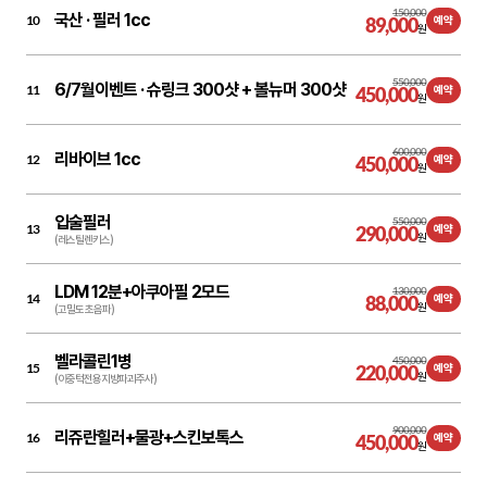
150,000
국산 ·
필러 1cc
10
89,000
예약
원
550,000
6/7월이벤트 ·
슈링크 300샷 + 볼뉴머 300샷
11
450,000
예약
원
600,000
리바이브 1cc
12
450,000
예약
원
입술필러
550,000
13
290,000
예약
원
(레스틸렌키스)
LDM 12분+아쿠아필 2모드
130,000
14
88,000
예약
원
(고밀도 초음파)
벨라콜린1병
450,000
15
220,000
예약
원
(이중턱전용지방파괴주사)
900,000
리쥬란힐러+물광+스킨보톡스
16
450,000
예약
원