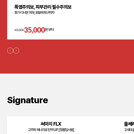
폭염주의보, 피부관리 필수주의보
휴가 다녀온 피부, 8월에 복구하자
35,000
65,000
원 부터
Signature
써마지 FLX
울쎄
고주파 에너지로 탄력 UP [정품팁사용]
2세대 