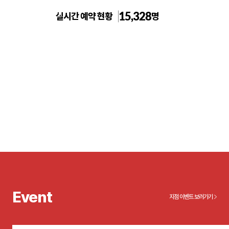
15,328
실시간 예약 현황
명
톡스앤필의원 송도
Event
지점 이벤트 보러가기