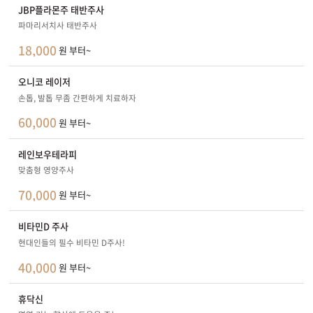
JBP플라몬주 태반주사
파마리서치사 태반주사
18,000
원 부터~
오니코 레이저
손톱, 발톱 무좀 간편하게 치료하자
60,000
원 부터~
레인보우테라피
맞춤형 영양주사
70,000
원 부터~
비타민D 주사
현대인들의 필수 비타민 D주사!
40,000
원 부터~
휴닥신