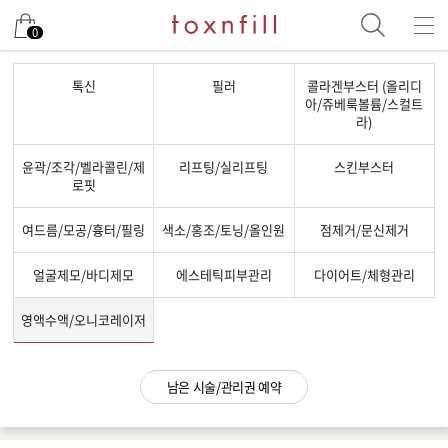
남은 시술/관리권 예약
0
남은 시술/관리권 종류 선택
톡신
필러
콜라겐부스터 (올리디
아/쥬베룩볼륨/스컬트
리프팅
라)
색소
윤곽/조각/벨라콜린/제
리프팅/실리프팅
스킨부스터
여드름/모공
로핏
스킨부스터
여드름/모공/흉터/필링
색소/홍조/토닝/올인원
점제거/문신제거
스킨케어
얼굴제모/바디제모
에스테틱피부관리
다이어트/체형관리
제모
체형
영액수액/오니코레이저
항노화수액
프로그램
남은 시술/관리권 예약
기타