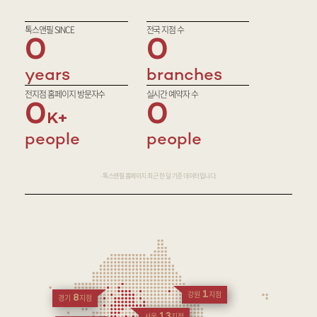
톡스앤필 SINCE
전국 지점 수
0
0
years
branches
전지점 홈페이지 방문자수
실시간 예약자 수
0
0
people
people
· 톡스앤필 홈페이지 최근 한 달 기준 데이터입니다.
1
강원
지점
8
경기
지점
13