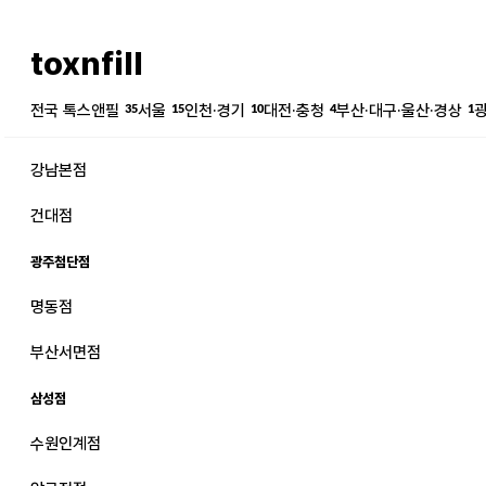
toxnfill
전국 톡스앤필
35
서울
15
인천·경기
10
대전·충청
4
부산·대구·울산·경상
1
강남본점
건대점
광주첨단점
명동점
강남본점
남자
부산서면점
강동천호점
여자
삼성점
강서점
수원인계점
건대점