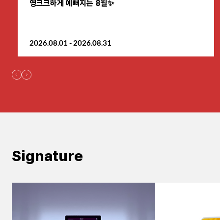
영크크하게 예뻐지는 8월✨
원주점
2026.08.01 - 2026.08.31
이천점
인천부평점
인천송도점
일산주엽점
잠실점
Signature
전주점
제주점
천안불당점