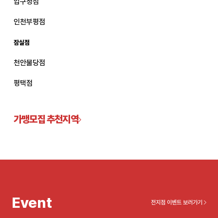
압구정점
관악서울대입구점
인천부평점
잠실점
광주상무점
천안불당점
광주첨단점
평택점
구리점
노원점
가맹모집 추천지역
명동점
목동점
미아사거리점
Event
전지점 이벤트 보러가기
부산서면점