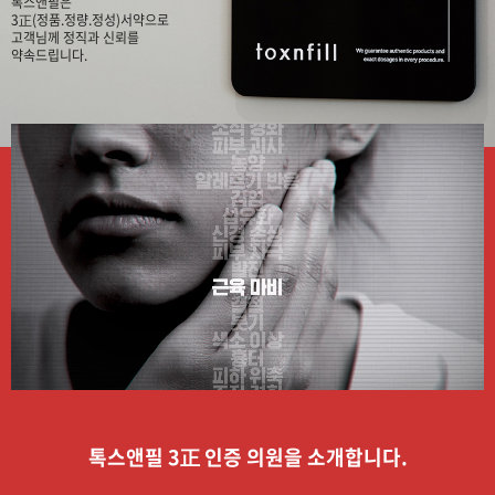
톡스앤필은
3正(정품.정량.정성)서약으로
고객님께 정직과 신뢰를
약속드립니다.
톡스앤필 3正 인증 의원을 소개합니다.