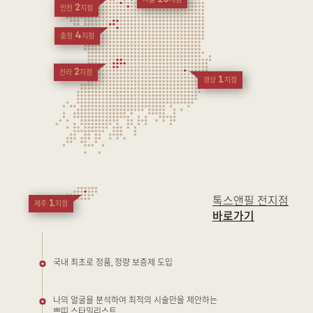
서울
지점
2
인천
지점
4
충청
지점
2
전라
지점
1
경상
지점
톡스앤필 전지점
1
제주
지점
바로가기
국내 최초로 정품, 정량 보증제 도입
나의 얼굴을 분석하여 최적의 시술만을 제안하는
쁘띠 스타일리스트