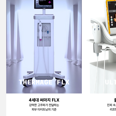
천안신부점
청주점
평택점
홍대점
4세대 써마지 FLX
강력한 고주파가 전달하는
진피 속
피부 타이트닝의 기준
리프