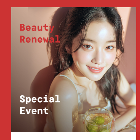
부천점
분당점
삼성점
세종점
송파점
수원인계점
신논현점
안양점
압구정점