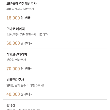
JBP플라몬주 태반주사
파마리서치사 태반주사
18,000
원 부터~
오니코 레이저
손톱, 발톱 무좀 간편하게 치료하자
60,000
원 부터~
레인보우테라피
맞춤형 영양주사
70,000
원 부터~
비타민D 주사
현대인들의 필수 비타민 D주사!
40,000
원 부터~
휴닥신