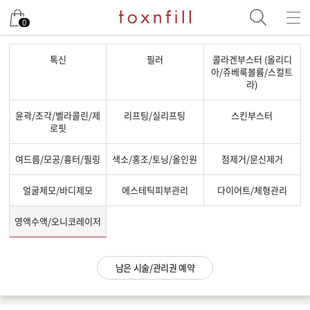
남은 시술/관리권 예약
0
남은 시술/관리권 종류 선택
톡신
필러
콜라겐부스터 (올리디
아/쥬베룩볼륨/스컬트
리프팅
라)
색소
윤곽/조각/벨라콜린/제
리프팅/실리프팅
스킨부스터
여드름/모공
로핏
스킨부스터
여드름/모공/흉터/필링
색소/홍조/토닝/올인원
점제거/문신제거
스킨케어
얼굴제모/바디제모
에스테틱피부관리
다이어트/체형관리
제모
체형
영액수액/오니코레이저
항노화수액
프로그램
남은 시술/관리권 예약
기타