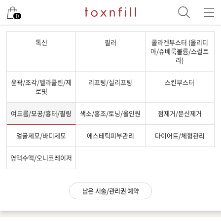
남은 시술/관리권 예약
0
남은 시술/관리권 종류 선택
톡신
필러
콜라겐부스터 (올리디
아/쥬베룩볼륨/스컬트
리프팅
라)
색소
윤곽/조각/벨라콜린/제
리프팅/실리프팅
스킨부스터
여드름/모공
로핏
스킨부스터
여드름/모공/흉터/필링
색소/홍조/토닝/올인원
점제거/문신제거
스킨케어
얼굴제모/바디제모
에스테틱피부관리
다이어트/체형관리
제모
체형
영액수액/오니코레이저
항노화수액
프로그램
남은 시술/관리권 예약
기타