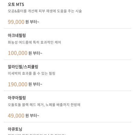
오토 MTS
모공&흉터를 개선해 피부 재생에 도움을 주는 시술
99,000
원 부터~
아크네필링
화농성 여드름에 특히 효과적인 케어
100,000
원 부터~
알라딘필/스피큘링
미세박피 효과를 줄 수 있는 필링
190,000
원 부터~
아쿠아필링
오돌토돌 블랙 헤드 제거, 노폐물 배출까지 한방에
49,000
원 부터~
아큐토닝