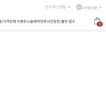
전국 톡스앤필
Language
내/가격
전체 이벤트
시술예약
전후사진
칭찬/불만 접수
0