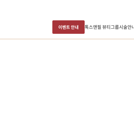
톡스앤필 뷰티그룹
시술안
이벤트 안내