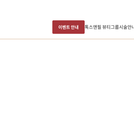
톡스앤필 뷰티그룹
시술안
이벤트 안내