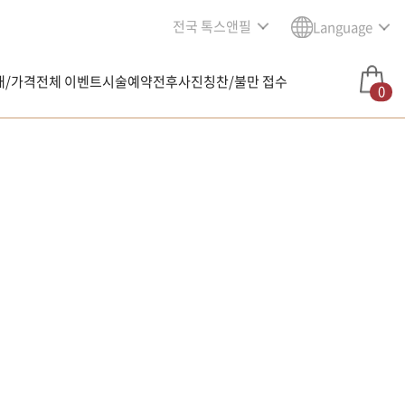
전국 톡스앤필
Language
내/가격
전체 이벤트
시술예약
전후사진
칭찬/불만 접수
0