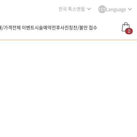
전국 톡스앤필
Language
내/가격
전체 이벤트
시술예약
전후사진
칭찬/불만 접수
0