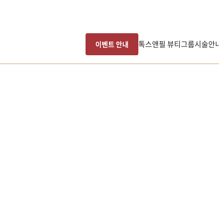
톡스앤필 뷰티그룹
시술안
이벤트 안내